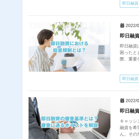
即日融資
2022/0
即日融
即日融資
困ったと
際、重要
即日融資
2022/0
即日融
キャッシ
融資を希
ん。その