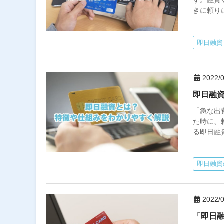
す。融資
きに頼り
即日融資
2022/0
即日融
「急な出
た時に、
る即日融
即日融資
2022/0
「即日