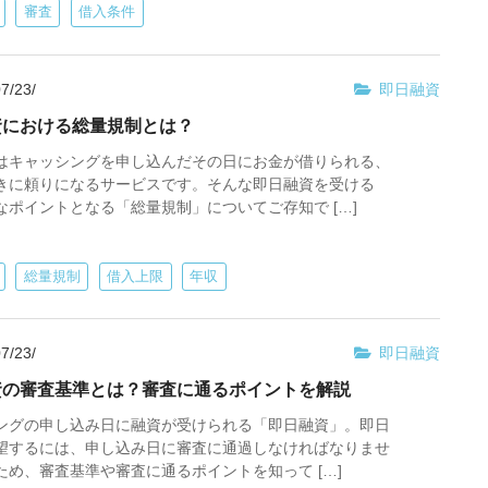
審査
借入条件
7/23/
即日融資
資における総量規制とは？
はキャッシングを申し込んだその日にお金が借りられる、
きに頼りになるサービスです。そんな即日融資を受ける
なポイントとなる「総量規制」についてご存知で […]
総量規制
借入上限
年収
7/23/
即日融資
資の審査基準とは？審査に通るポイントを解説
ングの申し込み日に融資が受けられる「即日融資」。即日
望するには、申し込み日に審査に通過しなければなりませ
ため、審査基準や審査に通るポイントを知って […]