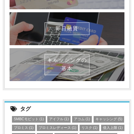
即日融資
キャッシングの
基本
タグ
SMBCモビット
(1)
アイフル
(1)
アコム
(1)
キャッシング
(5)
プロミス
(1)
プロミスレディース
(1)
リスク
(1)
借入上限
(1)