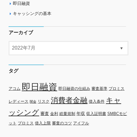
即日融資
キャッシングの基本
アーカイブ
タグ
即日融資
アコム
即日融資の仕組み
審査基準
プロミス
消費者金融
キャ
レディース
リスク
借入条件
闇金
ッシング
審査
年収
金利
総量規制
収入証明書
SMBCモビ
ット
プロミス
借入上限
審査のコツ
アイフル