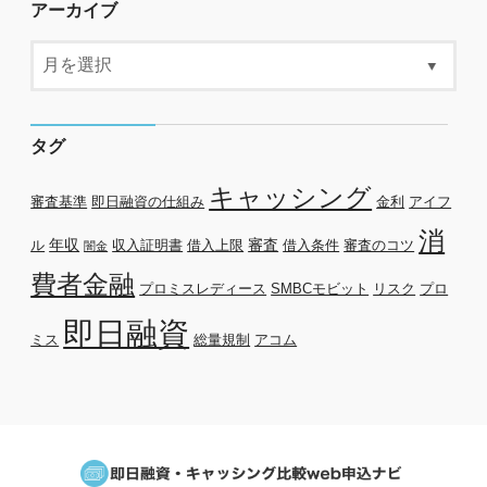
アーカイブ
タグ
キャッシング
審査基準
即日融資の仕組み
金利
アイフ
消
年収
審査
ル
収入証明書
借入上限
借入条件
審査のコツ
闇金
費者金融
プロミスレディース
SMBCモビット
リスク
プロ
即日融資
ミス
総量規制
アコム