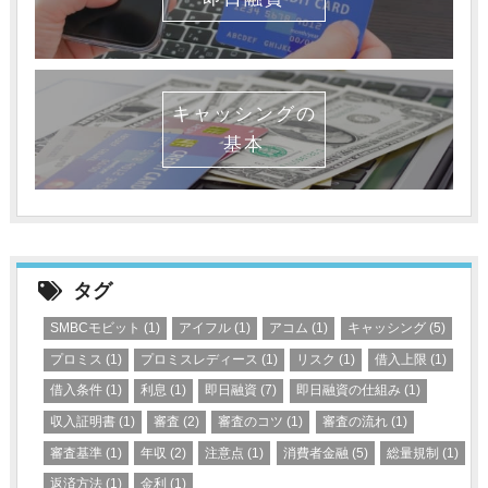
キャッシングの
基本
タグ
SMBCモビット
(1)
アイフル
(1)
アコム
(1)
キャッシング
(5)
プロミス
(1)
プロミスレディース
(1)
リスク
(1)
借入上限
(1)
借入条件
(1)
利息
(1)
即日融資
(7)
即日融資の仕組み
(1)
収入証明書
(1)
審査
(2)
審査のコツ
(1)
審査の流れ
(1)
審査基準
(1)
年収
(2)
注意点
(1)
消費者金融
(5)
総量規制
(1)
返済方法
(1)
金利
(1)