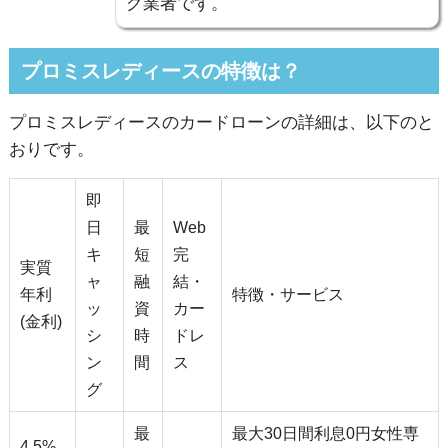
グ業者です。
プロミスレディースの特徴は？
プロミスレディースのカードローンの詳細は、以下のと
おりです。
即
日
最
Web
キ
短
完
実質
ャ
融
結・
年利
特徴・サービス
ッ
資
カー
(金利)
シ
時
ドレ
ン
間
ス
グ
最
最大30日間利息0円女性専
4.5%