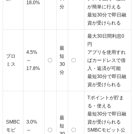
18.0%
分
が簡単に行える
最短30分で即日融
資が受けられる
最大30日間利息0
円
最
4.5%
アプリを使用すれ
プロ
短
～
〇
〇
ばカードレスで借
ミス
30
17.8%
入・返済が可能
分
最短30分で即日融
資が受けられる
Tポイントが貯ま
る・使える
最短30分で即日融
最
SMBC
3.0%
資が受けられる
短
モビ
～
〇
〇
SMBCモビット公
30