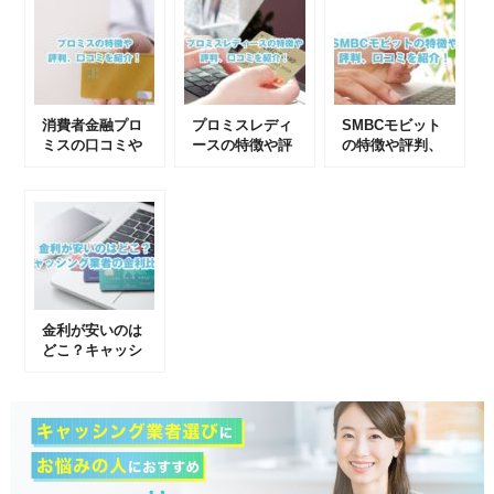
消費者金融プロ
プロミスレディ
SMBCモビット
ミスの口コミや
ースの特徴や評
の特徴や評判、
評判まとめ
判、口コミを紹
口コミを紹介！
介！
金利が安いのは
どこ？キャッシ
ング業者の金利
比較