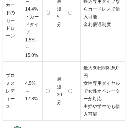
～
最
振込専用タイプな
カー
14.4%
短
らカードレスで借
ドの
〇
〇
・カー
5
入可能
カー
ドタイ
分
金利優遇制度
ドロ
プ：
ーン
1.5%
～
15.0%
最大30日間利息0
プロ
円
最
ミス
4.5%
女性専用ダイヤル
短
レデ
～
〇
〇
で女性オペレータ
30
ィー
17.8%
ーが対応
分
ス
主婦や学生でも借
入可能