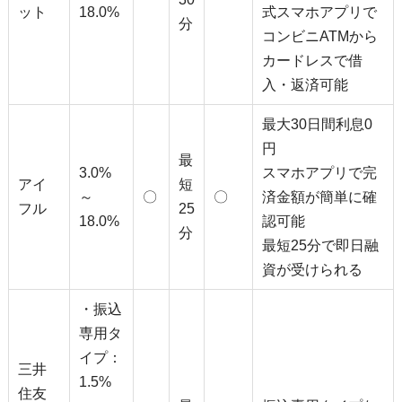
ット
18.0%
式スマホアプリで
分
コンビニATMから
カードレスで借
入・返済可能
最大30日間利息0
円
最
3.0%
スマホアプリで完
アイ
短
～
〇
〇
済金額が簡単に確
フル
25
18.0%
認可能
分
最短25分で即日融
資が受けられる
・振込
専用タ
イプ：
三井
1.5%
住友