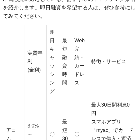
を紹介します。即日融資を希望する人は、ぜひ参考にし
てみてください。
即
日
最
Web
キ
短
完
実質年
ャ
融
結・
利
特徴・サービス
ッ
資
カー
(金利)
シ
時
ドレ
ン
間
ス
グ
最大30日間利息0
円
最
スマホアプリ
3.0%
アコ
短
「myac」でカード
～
〇
〇
ム
30
レスで借入・返済