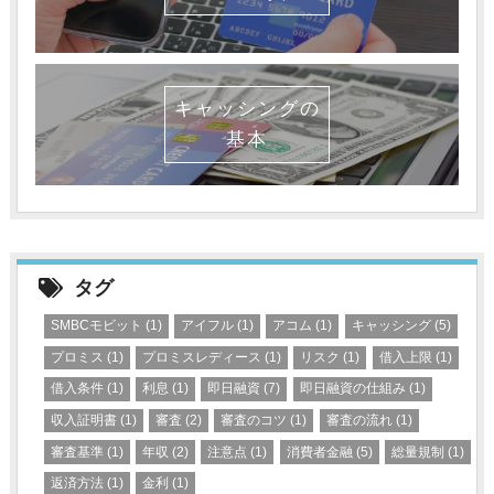
キャッシングの
基本
タグ
SMBCモビット
(1)
アイフル
(1)
アコム
(1)
キャッシング
(5)
プロミス
(1)
プロミスレディース
(1)
リスク
(1)
借入上限
(1)
借入条件
(1)
利息
(1)
即日融資
(7)
即日融資の仕組み
(1)
収入証明書
(1)
審査
(2)
審査のコツ
(1)
審査の流れ
(1)
審査基準
(1)
年収
(2)
注意点
(1)
消費者金融
(5)
総量規制
(1)
返済方法
(1)
金利
(1)