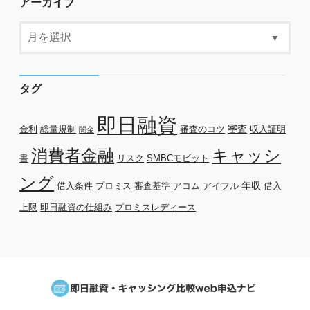
アーカイブ
タグ
即日融資
審査
金利
総量規制
審査のコツ
収入証明
闇金
消費者金融
キャッシ
書
リスク
SMBCモビット
ング
年収
借入条件
プロミス
審査基準
アコム
アイフル
借入
上限
即日融資の仕組み
プロミスレディース